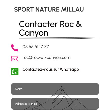
SPORT NATURE MILLAU
Contacter Roc & 
Canyon
05 65 61 17 77

roc@roc-et-canyon.com

Contactez-nous sur Whatsapp
