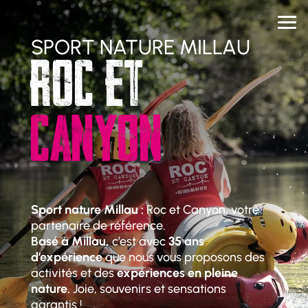
SPORT NATURE MILLAU
ROC ET
CANYON
Sport nature Millau :
Roc et Canyon, votre
partenaire de référence.
Basé à Millau,
c’est avec
35 ans
d’expérience
que nous vous proposons des
activités et des
expériences en pleine
nature.
Joie, souvenirs et sensations
garantis !