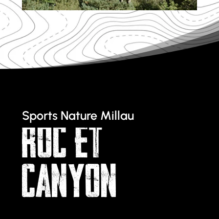
Sports Nature Millau
ROC ET
CANYON