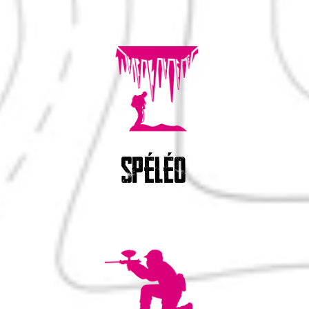
spéléo