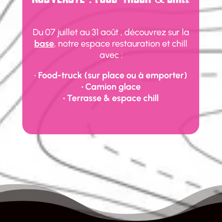
Du 07 juillet au 31 août , découvrez sur la
base
, notre espace restauration et chill
avec :
•
Food-truck (sur place ou à emporter)
• Camion glace
• Terrasse & espace chill