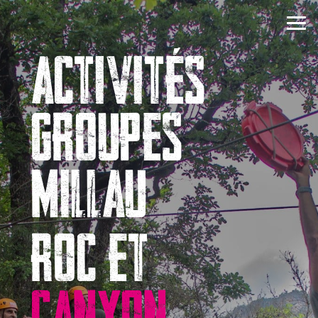
ACTIVITÉS
GROUPES
MILLAU
ROC ET