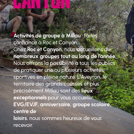
CANYON
Activités de groupe à Millau
: faites
confiance à Roc et Canyon
.
Chez
Roc et Canyon,
nous accueillons de
nombreux groupes
tout au long de l’année.
Nous offrons la possibilité à tous les publics
de pratiquer une ou plusieurs activités
sportives en pleine nature. L’Aveyron, le
territoire des grands causses et plus
précisément Millau sont des
lieux
exceptionnels
pour vous accueillir.
EVG/EVJF, anniversaire, groupe scolaire,
centre de
loisirs
, nous sommes heureux de vous
recevoir.