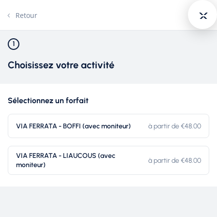
Retour
1
VIA FERRATA
Choisissez votre activité
MILLAU
Sélectionnez un forfait
ROC ET
VIA FERRATA - BOFFI (avec moniteur)
à partir de €48.00
VIA FERRATA - LIAUCOUS (avec
à partir de €48.00
CANYON
moniteur)