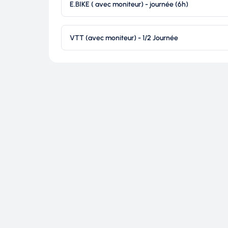
E.BIKE ( avec moniteur) - journée (6h)
ROC E
VTT (avec moniteur) - 1/2 Journée
VTT
Millau
ou en E-bi
découverte des Grand
Canyon
.
Que ce soit en autono
location de VTT électr
Millau
ou
accompagné 
moniteurs diplômés
, 
pratique tout au long 
la météo.
Peu importe 
les sentiers des Causs
magnifiques paysages