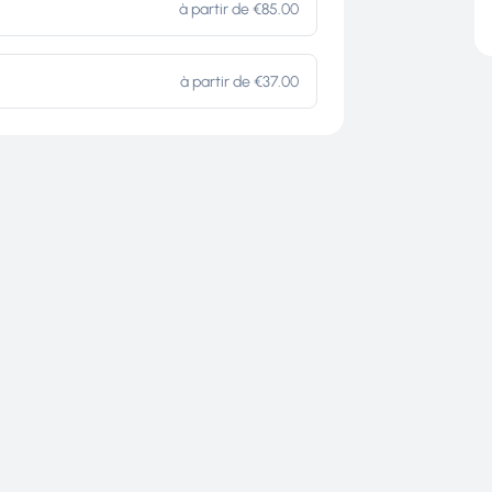
à partir de €85.00
T
CANYON
à partir de €37.00
ke
: partez à la
s Causses avec
Roc et
mie grâce à nos
formules
iques et musculaires à
avec un de nos
cette activité offre une
de l’année,
Quelle que soit
votre niveau,
arpentez
es et contemplez les
.