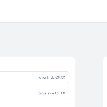
AU
AIR
TERRE
PRO/GROUPES
FAQ
CONTACT
ILLAU
à partir de €37.00
E
à partir de €65.00